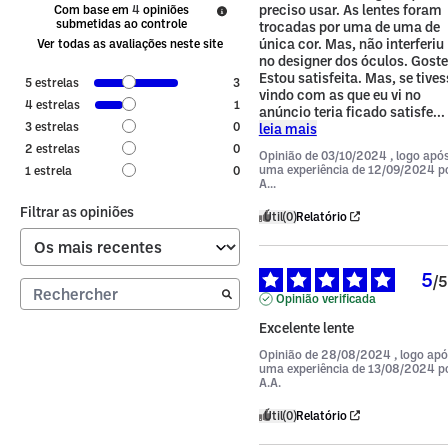
preciso usar. As lentes foram 
Com base em
4
opiniões
submetidas ao controle
trocadas por uma de uma de 
única cor. Mas, não interferiu 
Ver todas as avaliações neste site
no designer dos óculos. Gostei
Estou satisfeita. Mas, se tivess
5
estrelas
3
vindo com as que eu vi no 
4
estrelas
1
anúncio teria ficado satisfe
...
3
estrelas
0
leia mais
2
estrelas
0
Opinião de
03/10/2024
, logo apó
uma experiência de
12/09/2024
p
1
estrela
0
A...
Filtrar as opiniões
Útil
(0)
Relatório
5
/
5
Opinião verificada
Excelente lente
Opinião de
28/08/2024
, logo ap
uma experiência de
13/08/2024
p
A.A.
Útil
(0)
Relatório