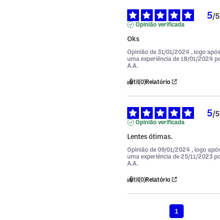
5
/
5
Opinião verificada
Oks
Opinião de
31/01/2024
, logo apó
uma experiência de
18/01/2024
p
A.A.
Útil
(0)
Relatório
5
/
5
Opinião verificada
Lentes ótimas.
Opinião de
09/01/2024
, logo apó
uma experiência de
25/11/2023
p
A.A.
Útil
(0)
Relatório
1