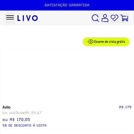
SATISFAÇÃO GARANTIDA
Exame de vista grátis
Avilo
R$ 179
Em até
3x
de
R$ 59,67
ou R$ 170,05
5% DE DESCONTO Á VISTA