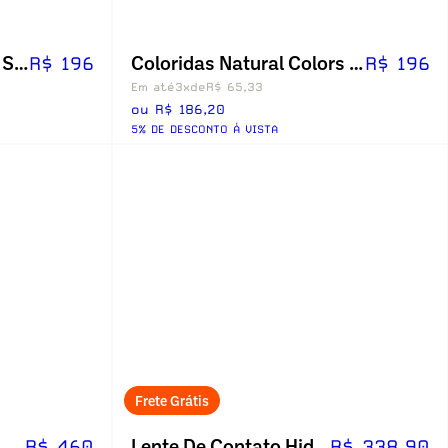
Coloridas Hidrocor - Kit Sem Grau
Coloridas Natural Colors - Kit Sem Grau
R$ 196
R$ 196
Em até
3x
de
R$ 65,33
ou R$ 186,20
5% DE DESCONTO Á VISTA
Frete Grátis
Lente De Contato Colorida Natural Colors Tórica
Lente De Contato Hidroblue Toric
R$ 460
R$ 338,90