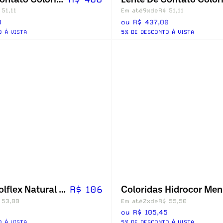
 51,11
Em até
9x
de
R$ 51,11
0
ou R$ 437,00
O Á VISTA
5% DE DESCONTO Á VISTA
Colorida Solflex Natural Colors - Com Grau
R$ 106
 53,00
Em até
2x
de
R$ 55,50
ou R$ 105,45
O Á VISTA
5% DE DESCONTO Á VISTA