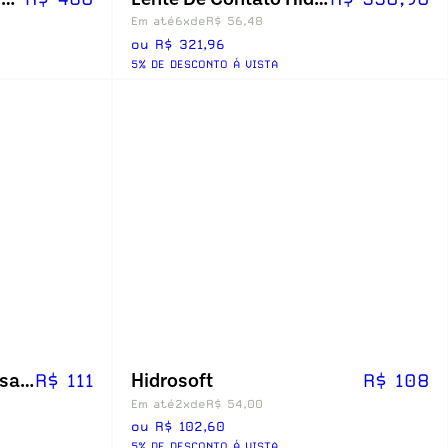
Em até
6x
de
R$ 56,48
ou R$ 321,96
5% DE DESCONTO Á VISTA
Coloridas Hidrocor Mensal - Sem Grau
Hidrosoft
R$ 111
R$ 108
Em até
2x
de
R$ 54,00
ou R$ 102,60
5% DE DESCONTO Á VISTA