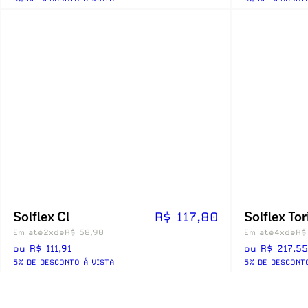
Solflex Cl
Solflex Tor
R$ 117,80
Em até
2x
de
R$ 58,90
Em até
4x
de
R$
ou R$ 111,91
ou R$ 217,55
5% DE DESCONTO Á VISTA
5% DE DESCONT