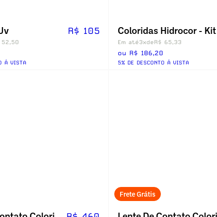
Uv
R$ 105
 52,50
Em até
3x
de
R$ 65,33
ou R$ 186,20
O Á VISTA
5% DE DESCONTO Á VISTA
Frete Grátis
Lente De Contato Colorida Hidrocor Tórica
R$ 460