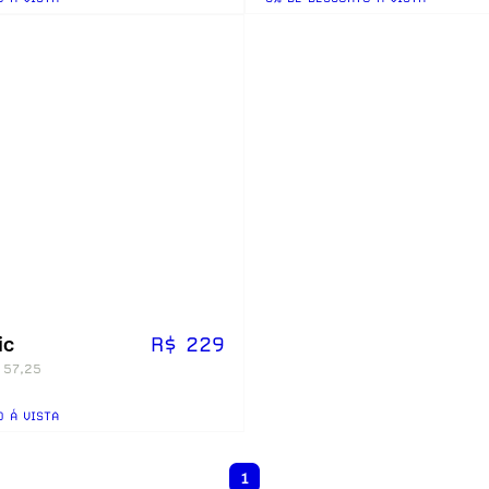
ic
R$ 229
 57,25
O Á VISTA
1