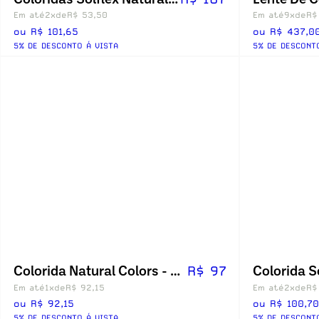
Em até
2x
de
R$ 53,50
Em até
9x
de
R$
ou R$ 101,65
ou R$ 437,0
5% DE DESCONTO Á VISTA
5% DE DESCONT
Colorida Natural Colors - Com Grau
R$ 97
Em até
1x
de
R$ 92,15
Em até
2x
de
R$
ou R$ 92,15
ou R$ 100,70
5% DE DESCONTO Á VISTA
5% DE DESCONT