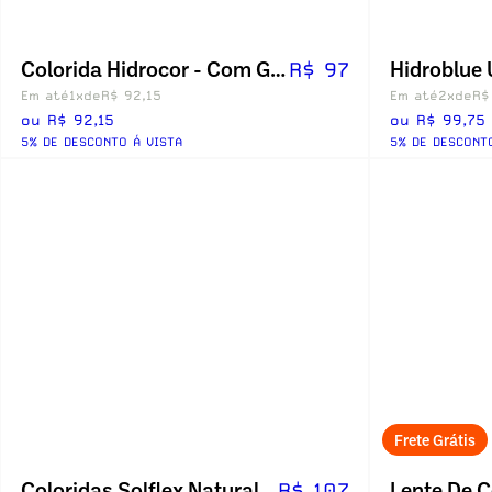
Colorida Hidrocor - Com Grau
Hidroblue 
R$ 97
Em até
1x
de
R$ 92,15
Em até
2x
de
R$
ou R$ 92,15
ou R$ 99,75
5% DE DESCONTO Á VISTA
5% DE DESCONT
Frete Grátis
Coloridas Solflex Natural Colors - Sem Grau
R$ 107