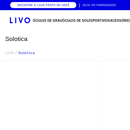
|
ENCONTRE A LOJA PERTO DE VOCÊ
SEJA UM FRANQUEADO
ÓCULOS DE GRAU
ÓCULOS DE SOL
ESPORTIVOS
ACESSÓRIO
Solotica
LIVO
/
Solótica