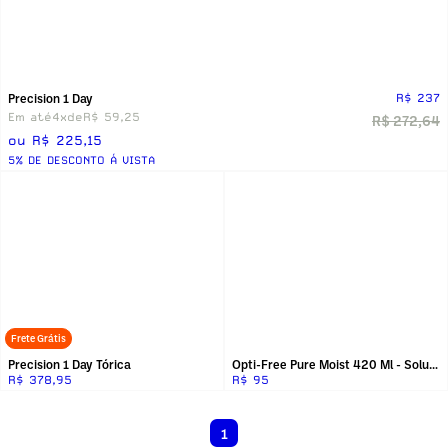
Precision 1 Day
R$ 237
Em até
4x
de
R$ 59,25
R$ 272,64
ou R$ 225,15
5% DE DESCONTO Á VISTA
Frete Grátis
Precision 1 Day Tórica
Opti-Free Pure Moist 420 Ml - Solução Para
R$ 378,95
R$ 95
1