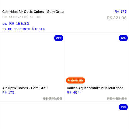
Coloridas Air Optix Colors - Sem Grau
R$ 175
Em até
3x
de
R$ 58,33
R$ 221,06
ou R$ 166,25
5% DE DESCONTO Á VISTA
21%
12%
Frete Grátis
Air Optix Colors - Com Grau
Dailies Aquacomfort Plus Multifocal
R$ 175
R$ 404
R$ 221,06
R$ 458,95
13%