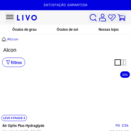
SATISFAÇÃO GARANTIDA
Óculos de grau
Óculos de sol
Nossas lojas
/
Alcon
Alcon
filtros
23%
LEVE 4 PAGUE 3
Air Optix Plus Hydraglyde
R$ 236
Em até
4x
de
R$ 59,00