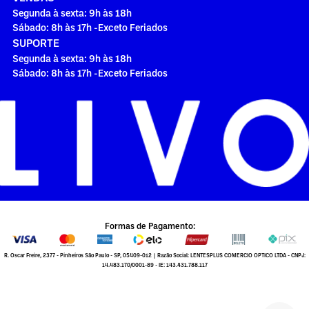
Segunda à sexta: 9h às 18h
Sábado: 8h às 17h -Exceto Feriados
SUPORTE
Segunda à sexta: 9h às 18h
Sábado: 8h às 17h -Exceto Feriados
Formas de Pagamento:
R. Oscar Freire, 2377 - Pinheiros São Paulo - SP, 05409-012 | Razão Social: LENTESPLUS COMERCIO OPTICO LTDA - CNPJ:
14.483.170/0001-89 - IE: 143.431.788.117