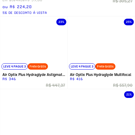
R$ 305,27
ou R$ 224,20
5% DE DESCONTO Á VISTA
23%
25%
LEVE 4 PAGUE 3
Frete Grátis
LEVE 4 PAGUE 3
Frete Grátis
Air Optix Plus Hydraglyde Astigmatism
Air Optix Plus Hydraglyde Multifocal
R$ 346
R$ 416
R$ 447,37
R$ 557,90
21%