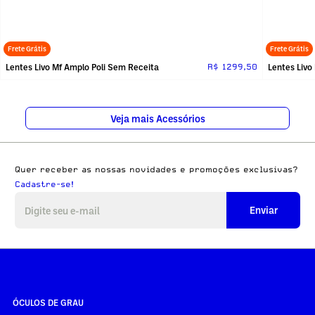
Frete Grátis
Frete Grátis
Lentes Livo Mf Amplo Poli Sem Receita
Lentes Livo
R$ 1299,50
Veja mais Acessórios
Quer receber as nossas novidades e promoções exclusivas?
Cadastre-se!
Enviar
ÓCULOS DE GRAU