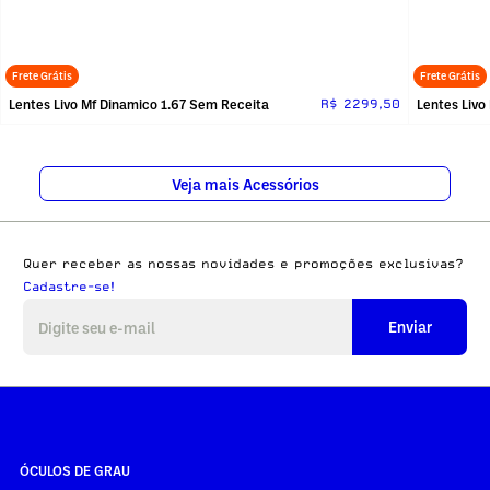
Frete Grátis
Frete Grátis
Lentes Livo Mf Dinamico 1.67 Sem Receita
Lentes Livo
R$ 2299,50
Veja mais Acessórios
Quer receber as nossas novidades e promoções exclusivas?
Cadastre-se!
Enviar
ÓCULOS DE GRAU