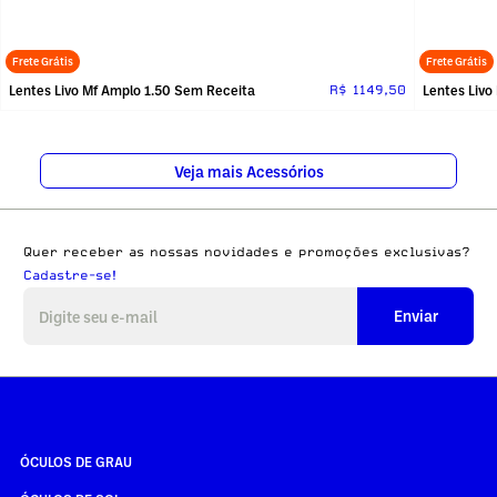
Frete Grátis
Frete Grátis
Lentes Livo Mf Amplo 1.50 Sem Receita
Lentes Livo
R$ 1149,50
Veja mais Acessórios
Quer receber as nossas novidades e promoções exclusivas?
Cadastre-se!
Enviar
ÓCULOS DE GRAU