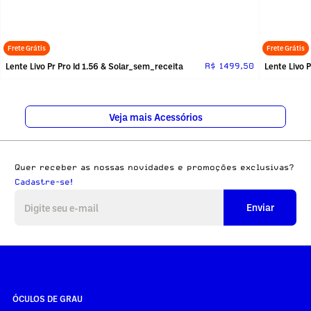
Frete Grátis
Frete Grátis
Lente Livo Pr Pro Id 1.56 & Solar_sem_receita
Lente Livo 
R$ 1499,50
Veja mais Acessórios
Quer receber as nossas novidades e promoções exclusivas?
Cadastre-se!
Enviar
ÓCULOS DE GRAU