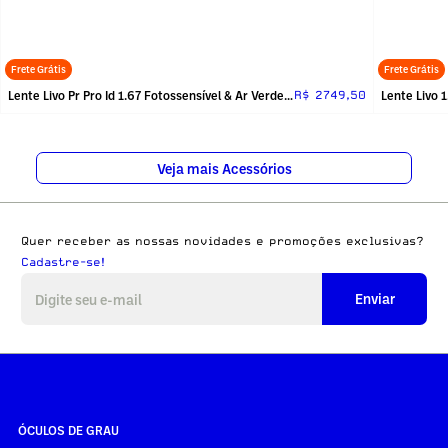
Frete Grátis
Frete Grátis
Lente Livo Pr Pro Id 1.67 Fotossensível & Ar Verde_sem_receita
Lente Livo 
R$ 2749,50
Veja mais Acessórios
Quer receber as nossas novidades e promoções exclusivas?
Cadastre-se!
Enviar
ÓCULOS DE GRAU