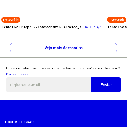
Frete Grátis
Frete Grátis
Lente Livo Pr Top 1.56 Fotossensível & Ar Verde_sem_receita
R$ 1849,50
Veja mais Acessórios
Quer receber as nossas novidades e promoções exclusivas?
Cadastre-se!
Enviar
ÓCULOS DE GRAU