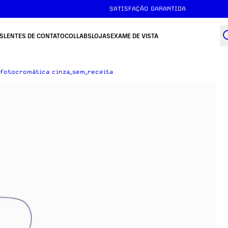
SATISFAÇÃO GARANTIDA
S
LENTES DE CONTATO
COLLABS
LOJAS
EXAME DE VISTA
+ fotocromática cinza_sem_receita