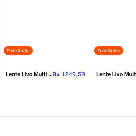
Frete Grátis
Frete Grátis
Lente Livo Multi Fina Fotocromática Cinza_sem_receita
R$ 1249,50