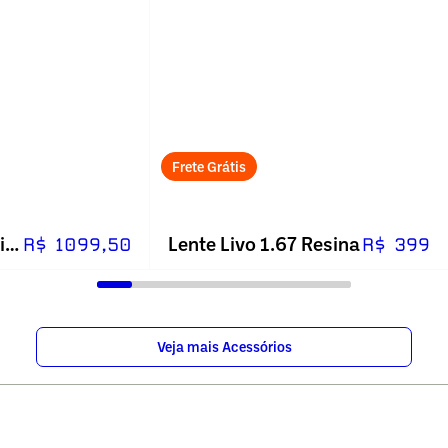
Frete Grátis
Lente Livo Multi Padrão Fotocromática Cinza_sem_receita
Lente Livo 1.67 Resina
R$ 1099,50
R$ 399
Veja mais Acessórios