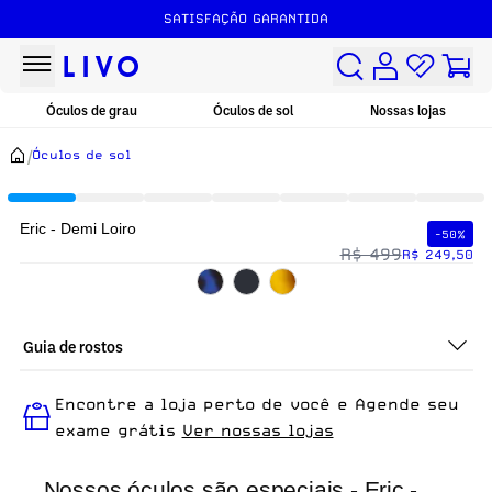
SATISFAÇÃO GARANTIDA
Óculos de grau
Óculos de sol
Nossas lojas
/
Óculos de sol
Eric - Demi Loiro
-50%
R$ 499
R$ 249,50
Guia de rostos
Perfeito em todos os tipos de rostos, o Eric - Demi Loiro é ideal
Encontre a loja perto de você e Agende seu
para quem busca um óculos confortável para o dia a dia.
exame grátis
Ver nossas lojas
Nossos óculos são especiais - Eric -