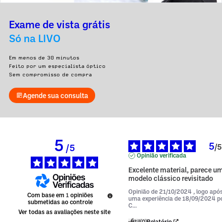
Exame de vista grátis
Só na LIVO
Em menos de 30 minutos
Feito por um especialista óptico
Sem compromisso de compra
Agende sua consulta
5
5
/
5
/
5
Opinião verificada
Excelente material, parece um
modelo clássico revisitado
Opinião de
21/10/2024
, logo apó
Com base em
1
opiniões
uma experiência de
18/09/2024
p
submetidas ao controle
C...
Ver todas as avaliações neste site
Útil
(0)
Relatório