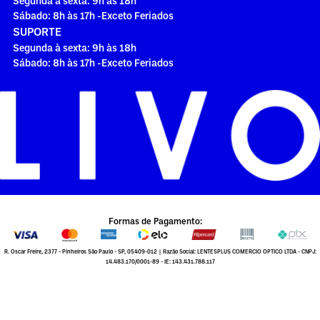
Segunda à sexta: 9h às 18h
Sábado: 8h às 17h -Exceto Feriados
SUPORTE
Segunda à sexta: 9h às 18h
Sábado: 8h às 17h -Exceto Feriados
Formas de Pagamento:
R. Oscar Freire, 2377 - Pinheiros São Paulo - SP, 05409-012 | Razão Social: LENTESPLUS COMERCIO OPTICO LTDA - CNPJ:
14.483.170/0001-89 - IE: 143.431.788.117