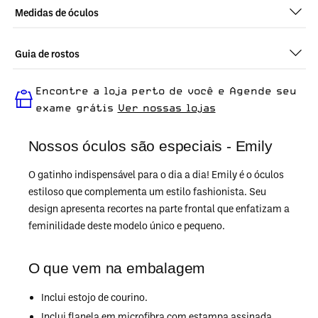
Medidas de óculos
Guia de rostos
Perfeito em todos os tipos de rostos, o Emily - Demi Classico é
Encontre a loja perto de você e Agende seu
ideal para quem busca um óculos confortável para o dia a dia.
exame grátis
Ver nossas lojas
Nossos óculos são especiais - Emily
O gatinho indispensável para o dia a dia! Emily é o óculos
estiloso que complementa um estilo fashionista. Seu
design apresenta recortes na parte frontal que enfatizam a
feminilidade deste modelo único e pequeno.
O que vem na embalagem
Inclui estojo de courino.
Inclui flanela em microfibra com estampa assinada.