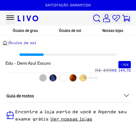
SATISFAÇÃO GARANTIDA
Óculos de grau
Óculos de sol
Nossas lojas
/
Óculos de sol
Edu - Demi Azul Escuro
-70%
R$ 499
R$ 149,70
Guia de rostos
Perfeito em todos os tipos de rostos, o Edu - Demi Azul Escuro
Encontre a loja perto de você e Agende seu
é ideal para quem busca um óculos confortável para o dia a
dia.
exame grátis
Ver nossas lojas