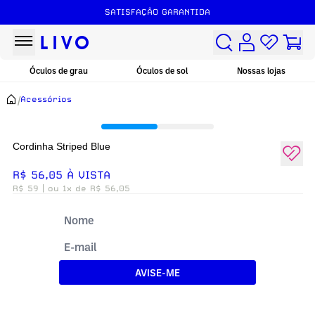
SATISFAÇÃO GARANTIDA
Óculos de grau
Óculos de sol
Nossas lojas
/
Acessórios
Cordinha Striped Blue
R$ 56,05 À VISTA
R$ 59
| ou 1x de R$ 56,05
AVISE-ME