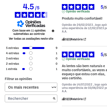
4.5
5
/
5
/
5
Opinião verificada
Produto muito confortável!
Opinião de
26/02/2023
, logo apó
uma experiência de
12/02/2023
p
Com base em
11
opiniões
A.A.
submetidas ao controle
Ver todas as avaliações neste site
Útil
(0)
Relatório
5
estrelas
9
5
4
estrelas
1
/
5
3
estrelas
0
Opinião verificada
2
estrelas
0
As lentes são bem naturais e 
1
estrela
1
muito confortáveis, as vezes a
esqueço que estou com elas, 
veio certinho.
Filtrar as opiniões
Opinião de
14/07/2022
, logo apó
uma experiência de
03/06/2022
p
A.A.
Útil
(0)
Relatório