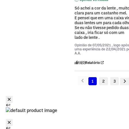
Só achei a cor da lente , muito
clara para um castanho mel.

E pensei que em uma caixa vir
duas lentes um para cada olho.
Se eu não tivesse pedido duas 
caixa , iria ficar só com um 
lado de lente .
Opinião de
07/05/2021
, logo após
uma experiência de
22/04/2021
p
A.A.
Útil
(0)
Relatório
1
2
3