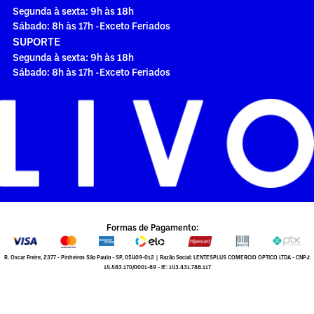
Segunda à sexta: 9h às 18h
Sábado: 8h às 17h -Exceto Feriados
SUPORTE
Segunda à sexta: 9h às 18h
Sábado: 8h às 17h -Exceto Feriados
Formas de Pagamento:
R. Oscar Freire, 2377 - Pinheiros São Paulo - SP, 05409-012 | Razão Social: LENTESPLUS COMERCIO OPTICO LTDA - CNPJ:
14.483.170/0001-89 - IE: 143.431.788.117