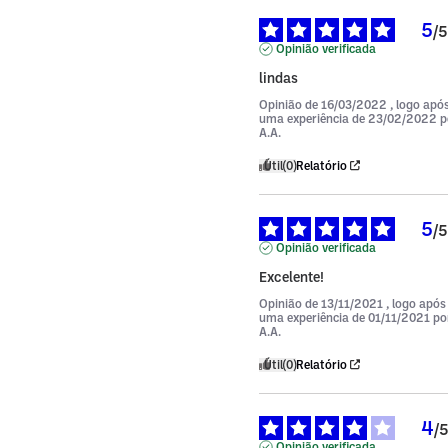
5
/
5
Opinião verificada
lindas
Opinião de
16/03/2022
, logo apó
uma experiência de
23/02/2022
p
A.A.
Útil
(0)
Relatório
5
/
5
Opinião verificada
Excelente!
Opinião de
13/11/2021
, logo após
uma experiência de
01/11/2021
po
A.A.
Útil
(0)
Relatório
4
/
Opinião verificada