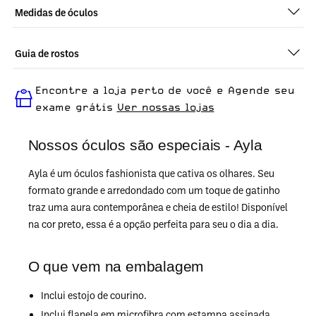
Medidas de óculos
Guia de rostos
Perfeito em todos os tipos de rostos, o Ayla - Preto é ideal para
Encontre a loja perto de você e Agende seu
quem busca um óculos confortável para o dia a dia.
exame grátis
Ver nossas lojas
Nossos óculos são especiais - Ayla
Ayla é um óculos fashionista que cativa os olhares. Seu
formato grande e arredondado com um toque de gatinho
traz uma aura contemporânea e cheia de estilo! Disponível
na cor preto, essa é a opção perfeita para seu o dia a dia.
O que vem na embalagem
Inclui estojo de courino.
Inclui flanela em microfibra com estampa assinada.