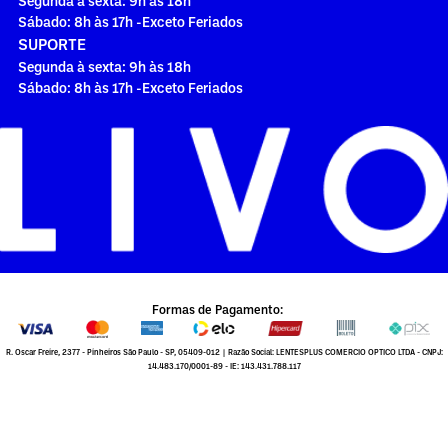
Segunda à sexta: 9h às 18h
Sábado: 8h às 17h -Exceto Feriados
SUPORTE
Segunda à sexta: 9h às 18h
Sábado: 8h às 17h -Exceto Feriados
Formas de Pagamento:
R. Oscar Freire, 2377 - Pinheiros São Paulo - SP, 05409-012 | Razão Social: LENTESPLUS COMERCIO OPTICO LTDA - CNPJ:
14.483.170/0001-89 - IE: 143.431.788.117