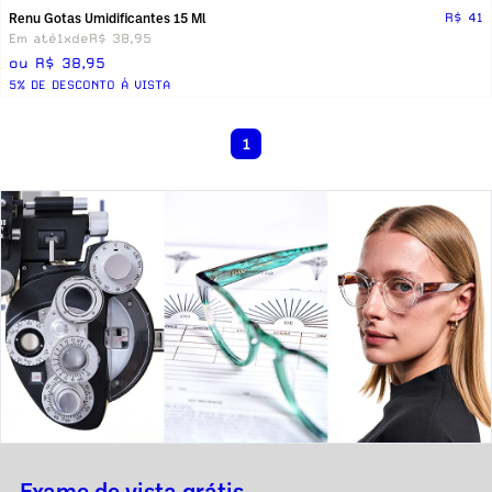
Renu Gotas Umidificantes 15 Ml
R$ 41
Em até
1x
de
R$ 38,95
ou R$ 38,95
5% DE DESCONTO Á VISTA
1
Exame de vista grátis