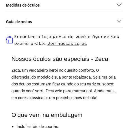
Medidas de óculos
Guia de rostos
Perfeito em todos os tipos de rostos, o Zeca - Amarelo é ideal
Encontre a loja perto de você e Agende seu
para quem busca um óculos confortável para o dia a dia.
exame grátis
Ver nossas lojas
Nossos óculos são especiais - Zeca
Zeca, um verdadeiro herói no quesito conforto. O
diferencial do modelo é sua ponte rebaixada. Se a maioria
dos óculos costumam ficar caindo do seu nariz ou sobem
quando você sorri, Zeca veio para marcar gol. Ainda mais,
em cores clássicas e um precinho show de bola!
O que vem na embalagem
Inclui estojo de courino.