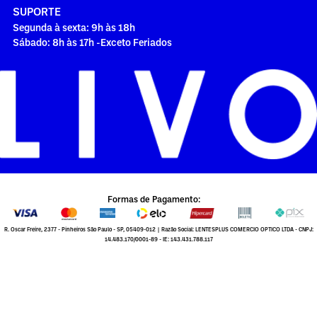
SUPORTE
Segunda à sexta: 9h às 18h
Sábado: 8h às 17h -Exceto Feriados
Formas de Pagamento:
R. Oscar Freire, 2377 - Pinheiros São Paulo - SP, 05409-012 | Razão Social: LENTESPLUS COMERCIO OPTICO LTDA - CNPJ:
14.483.170/0001-89 - IE: 143.431.788.117