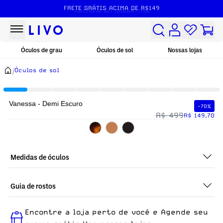
FRETE GRÁTIS ACIMA DE R$149
SATISFAÇÃO GARANTIDA
Óculos de grau
Óculos de sol
Nossas lojas
/
Óculos de sol
Vanessa - Demi Escuro
-70%
R$ 499
R$ 149,70
Medidas de óculos
Guia de rostos
Perfeito em todos os tipos de rostos, o Vanessa - Demi Escuro
Encontre a loja perto de você e Agende seu
é ideal para quem busca um óculos confortável para o dia a