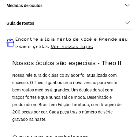
Medidas de óculos
Guia de rostos
Perfeito em todos os tipos de rostos, o Theo II - Demi Scoth +
Encontre a loja perto de você e Agende seu
Preto é ideal para quem busca um óculos confortável para o
dia a dia.
exame grátis
Ver nossas lojas
Nossos óculos são especiais - Theo II
Nossa releitura do clássico aviador foi atualizada com
sucesso. O Theo II ganhou uma nova versão para vestir
bem rostos médios à grandes. Um óculos de sol com
traços fortes e que nunca sai de moda. Desenhado e
produzido no Brasil em Edição Limitada, com tiragem de
200 peças por cor. Cada peça traz o número de série
gravado na haste.