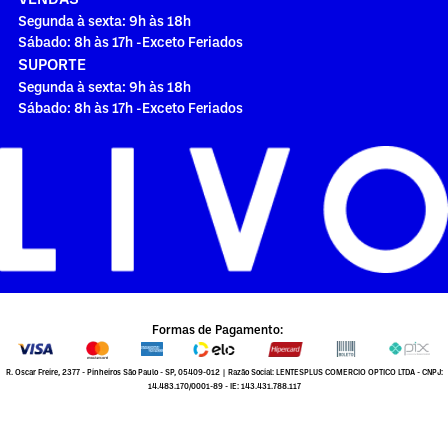
Segunda à sexta: 9h às 18h
Sábado: 8h às 17h -Exceto Feriados
SUPORTE
Segunda à sexta: 9h às 18h
Sábado: 8h às 17h -Exceto Feriados
Formas de Pagamento:
R. Oscar Freire, 2377 - Pinheiros São Paulo - SP, 05409-012 | Razão Social: LENTESPLUS COMERCIO OPTICO LTDA - CNPJ:
14.483.170/0001-89 - IE: 143.431.788.117