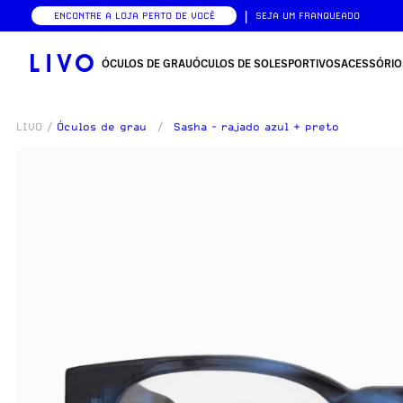
|
ENCONTRE A LOJA PERTO DE VOCÊ
SEJA UM FRANQUEADO
ÓCULOS DE GRAU
ÓCULOS DE SOL
ESPORTIVOS
ACESSÓRIO
LIVO
/
Óculos de grau
/
Sasha - rajado azul + preto