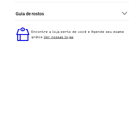
Guia de rostos
Perfeito em todos os tipos de rostos, o Sasha - Rajado
Azul + Preto é ideal para quem busca um óculos
Encontre a loja perto de você e Agende seu exame
confortável para o dia a dia.
grátis
Ver nossas lojas