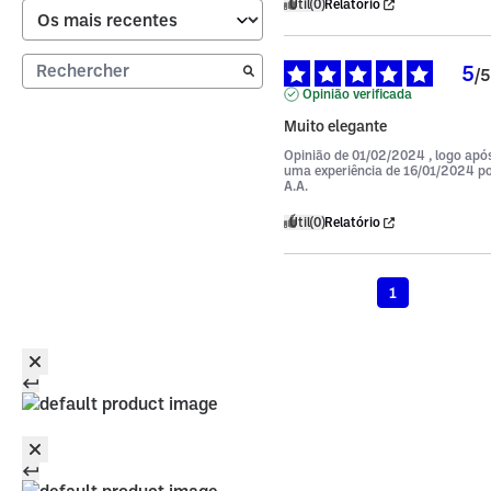
Útil
(0)
Relatório
5
/
5
Opinião verificada
Muito elegante
Opinião de
01/02/2024
, logo apó
uma experiência de
16/01/2024
p
A.A.
Útil
(0)
Relatório
1