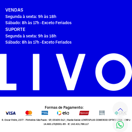
VENDAS
Segunda à sexta: 9h às 18h
Sábado: 8h às 17h -Exceto Feriados
SUPORTE
Segunda à sexta: 9h às 18h
Sábado: 8h às 17h -Exceto Feriados
Formas de Pagamento:
R. Oscar Freire, 2377 - Pinheiros São Paulo - SP, 05409-012 | Razão Social: LENTESPLUS COMERCIO OPTICO LTDA - CNPJ:
14.483.170/0001-89 - IE: 143.431.788.117