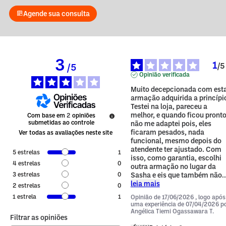
Agende sua consulta
3
1
/
5
/
5
Opinião verificada
Muito decepcionada com esta
armação adquirida a princípio
Testei na loja, pareceu a 
melhor, e quando ficou pronto,
Com base em
2
opiniões
submetidas ao controle
não me adaptei pois, eles 
ficaram pesados, nada 
Ver todas as avaliações neste site
funcional, mesmo depois do 
atendente ter ajustado. Com 
5
estrelas
1
isso, como garantia, escolhi 
4
estrelas
0
outra armação no lugar da 
3
estrelas
0
Sasha e eis que também não
..
leia mais
2
estrelas
0
1
estrela
1
Opinião de
17/06/2026
, logo após
uma experiência de
07/04/2026
p
Angélica Tiemi Ogassawara T.
Filtrar as opiniões