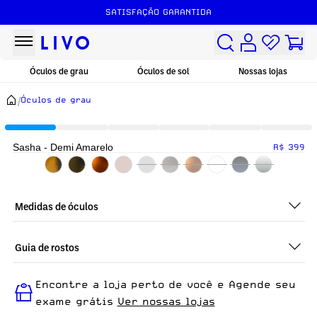
SATISFAÇÃO GARANTIDA
Óculos de grau
Óculos de sol
Nossas lojas
/
Óculos de grau
Sasha - Demi Amarelo
R$ 399
Medidas de óculos
Guia de rostos
Perfeito em todos os tipos de rostos, o Sasha - Demi Amarelo
Encontre a loja perto de você e Agende seu
é ideal para quem busca um óculos confortável para o dia a
dia.
exame grátis
Ver nossas lojas