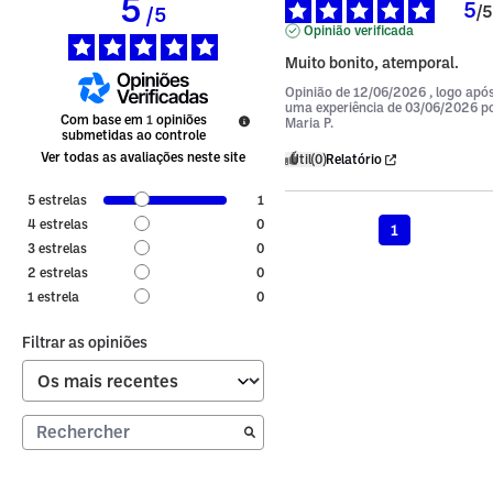
5
5
/
5
/
5
Opinião verificada
Muito bonito, atemporal.
Opinião de
12/06/2026
, logo apó
uma experiência de
03/06/2026
p
Com base em
1
opiniões
Maria P.
submetidas ao controle
Ver todas as avaliações neste site
Útil
(0)
Relatório
5
estrelas
1
4
estrelas
0
1
3
estrelas
0
2
estrelas
0
1
estrela
0
Filtrar as opiniões