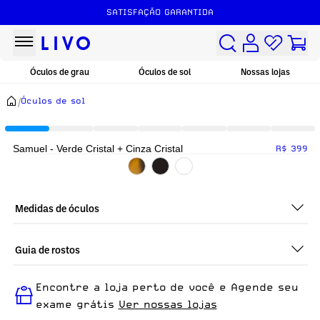
SATISFAÇÃO GARANTIDA
Óculos de grau
Óculos de sol
Nossas lojas
/
Óculos de sol
Samuel - Verde Cristal + Cinza Cristal
R$ 399
Medidas de óculos
Guia de rostos
Perfeito em todos os tipos de rostos, o Samuel - Verde Cristal
Encontre a loja perto de você e Agende seu
+ Cinza Cristal é ideal para quem busca um óculos
confortável para o dia a dia.
exame grátis
Ver nossas lojas