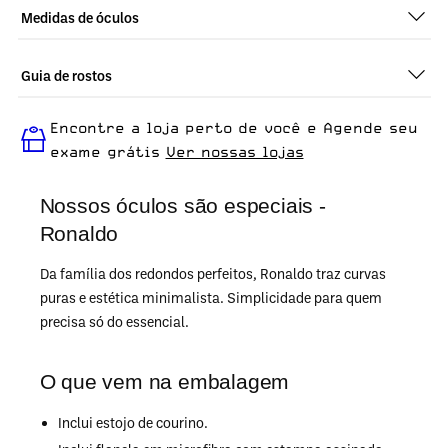
Medidas de óculos
Guia de rostos
Perfeito em todos os tipos de rostos, o Ronaldo - Demi
Encontre a loja perto de você e Agende seu
Amarelo é ideal para quem busca um óculos confortável para
o dia a dia.
exame grátis
Ver nossas lojas
Nossos óculos são especiais -
Ronaldo
Da família dos redondos perfeitos, Ronaldo traz curvas
puras e estética minimalista. Simplicidade para quem
precisa só do essencial.
O que vem na embalagem
Inclui estojo de courino.