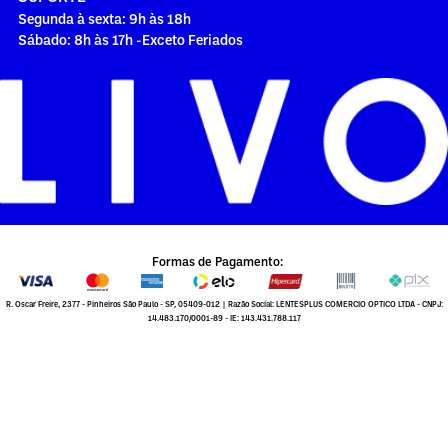
Segunda à sexta: 9h às 18h
Sábado: 8h às 17h -Exceto Feriados
Formas de Pagamento:
R. Oscar Freire, 2377 - Pinheiros São Paulo - SP, 05409-012 | Razão Social: LENTESPLUS COMERCIO OPTICO LTDA - CNPJ:
14.483.170/0001-89 - IE: 143.431.788.117