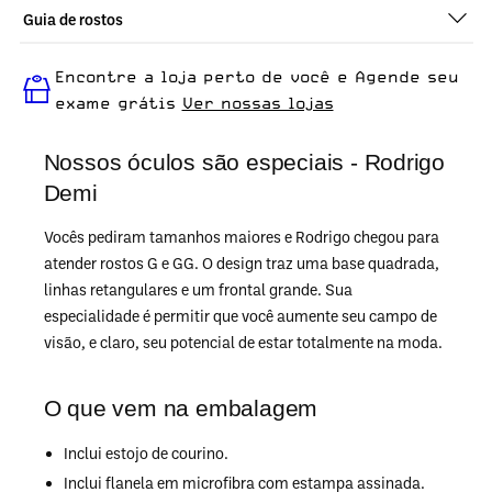
Guia de rostos
Perfeito em todos os tipos de rostos, o Rodrigo - Demi Azul +
Encontre a loja perto de você e Agende seu
Demi Classico é ideal para quem busca um óculos
confortável para o dia a dia.
exame grátis
Ver nossas lojas
Nossos óculos são especiais - Rodrigo
Demi
Vocês pediram tamanhos maiores e Rodrigo chegou para
atender rostos G e GG. O design traz uma base quadrada,
linhas retangulares e um frontal grande. Sua
especialidade é permitir que você aumente seu campo de
visão, e claro, seu potencial de estar totalmente na moda.
O que vem na embalagem
Inclui estojo de courino.
Inclui flanela em microfibra com estampa assinada.