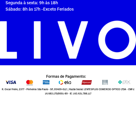
Segunda à sexta: 9h às 18h
Sábado: 8h às 17h -Exceto Feriados
Formas de Pagamento:
R. Oscar Freire, 2377 - Pinheiros São Paulo - SP, 05409-012 | Razão Social: LENTESPLUS COMERCIO OPTICO LTDA - CNPJ:
14.483.170/0001-89 - IE: 143.431.788.117