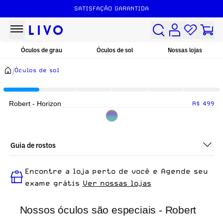
SATISFAÇÃO GARANTIDA
Óculos de grau
Óculos de sol
Nossas lojas
/
Óculos de sol
Robert - Horizon
R$ 499
Guia de rostos
Perfeito em todos os tipos de rostos, o Robert - Horizon é ideal
Encontre a loja perto de você e Agende seu
para quem busca um óculos confortável para o dia a dia.
exame grátis
Ver nossas lojas
Nossos óculos são especiais - Robert