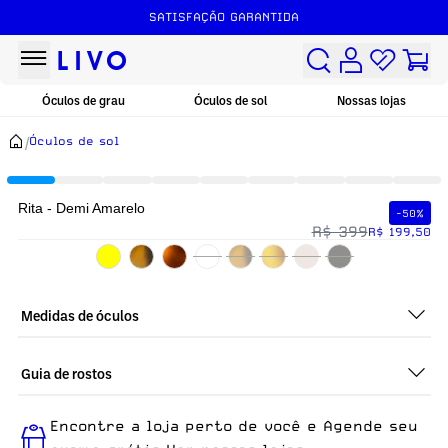
SATISFAÇÃO GARANTIDA
Óculos de grau
Óculos de sol
Nossas lojas
/
Óculos de sol
Rita - Demi Amarelo
-50%
R$ 399
R$ 199,50
Medidas de óculos
Guia de rostos
Perfeito em todos os tipos de rostos, o Rita - Demi Amarelo é
Encontre a loja perto de você e Agende seu
ideal para quem busca um óculos confortável para o dia a dia.