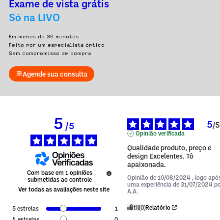
Exame de vista grátis
Só na LIVO
Em menos de 30 minutos
Feito por um especialista óptico
Sem compromisso de compra
Agende sua consulta
5
5
/
5
/
5
Opinião verificada
Qualidade produto, preço e 
design Excelentes. Tô 
apaixonada.
Com base em
1
opiniões
Opinião de
10/08/2024
, logo apó
submetidas ao controle
uma experiência de
31/07/2024
p
Ver todas as avaliações neste site
A.A.
Útil
(0)
Relatório
5
estrelas
1
4
estrelas
0