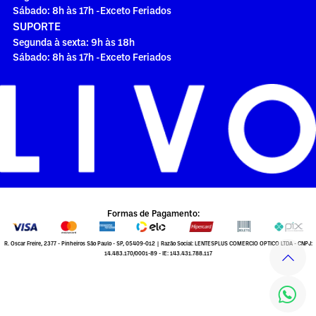
Sábado: 8h às 17h -Exceto Feriados
SUPORTE
Segunda à sexta: 9h às 18h
Sábado: 8h às 17h -Exceto Feriados
Formas de Pagamento:
R. Oscar Freire, 2377 - Pinheiros São Paulo - SP, 05409-012 | Razão Social: LENTESPLUS COMERCIO OPTICO LTDA - CNPJ:
14.483.170/0001-89 - IE: 143.431.788.117