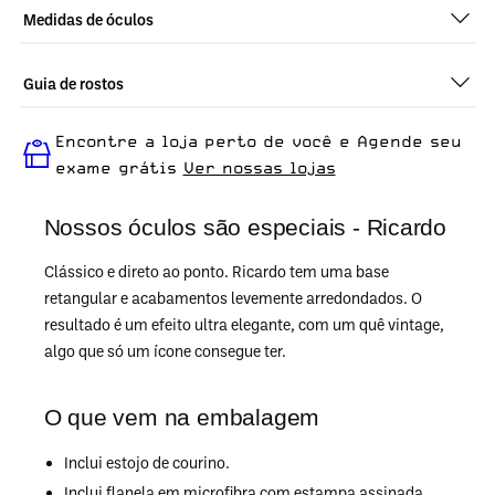
Medidas de óculos
Guia de rostos
Perfeito em todos os tipos de rostos, o Ricardo - Demi
Encontre a loja perto de você e Agende seu
Amarelo é ideal para quem busca um óculos confortável para
o dia a dia.
exame grátis
Ver nossas lojas
Nossos óculos são especiais - Ricardo
Clássico e direto ao ponto. Ricardo tem uma base
retangular e acabamentos levemente arredondados. O
resultado é um efeito ultra elegante, com um quê vintage,
algo que só um ícone consegue ter.
O que vem na embalagem
Inclui estojo de courino.
Inclui flanela em microfibra com estampa assinada.