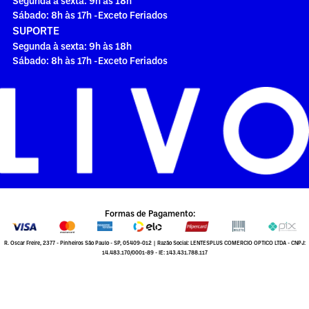
Segunda à sexta: 9h às 18h
Sábado: 8h às 17h -Exceto Feriados
SUPORTE
Segunda à sexta: 9h às 18h
Sábado: 8h às 17h -Exceto Feriados
Formas de Pagamento:
R. Oscar Freire, 2377 - Pinheiros São Paulo - SP, 05409-012 | Razão Social: LENTESPLUS COMERCIO OPTICO LTDA - CNPJ:
14.483.170/0001-89 - IE: 143.431.788.117