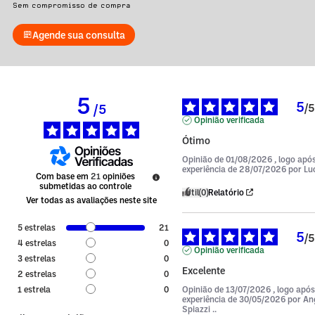
Sem compromisso de compra
Agende sua consulta
5
5
/
5
/
5
Opinião verificada
Ótimo
Opinião de
01/08/2026
, logo ap
experiência de
28/07/2026
por
Luc
Com base em
21
opiniões
submetidas ao controle
Útil
(0)
Relatório
Ver todas as avaliações neste site
5
estrelas
21
5
/
5
4
estrelas
0
Opinião verificada
3
estrelas
0
Excelente
2
estrelas
0
Opinião de
13/07/2026
, logo apó
1
estrela
0
experiência de
30/05/2026
por
Ang
Spiazzi ..