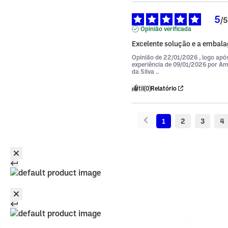
5
/
5
Opinião verificada
Excelente solução e a embala
Opinião de
22/01/2026
, logo ap
experiência de
09/01/2026
por
Am
da Silva ..
Útil
(0)
Relatório
1
2
3
4