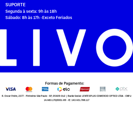
SUPORTE
Segunda à sexta: 9h às 18h
Sábado: 8h às 17h -Exceto Feriados
Formas de Pagamento:
R. Oscar Freire, 2377 - Pinheiros São Paulo - SP, 05409-012 | Razão Social: LENTESPLUS COMERCIO OPTICO LTDA - CNPJ:
14.483.170/0001-89 - IE: 143.431.788.117