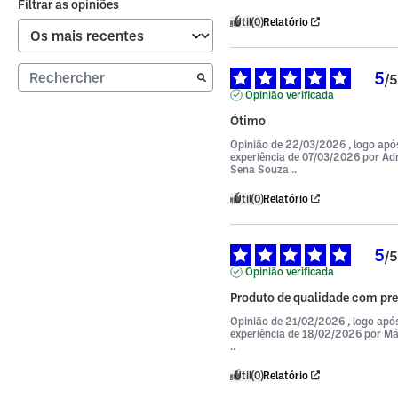
Filtrar as opiniões
Útil
(0)
Relatório
5
/
5
Opinião verificada
Ótimo
Opinião de
22/03/2026
, logo ap
experiência de
07/03/2026
por
Adr
Sena Souza ..
Útil
(0)
Relatório
5
/
5
Opinião verificada
Produto de qualidade com pre
Opinião de
21/02/2026
, logo ap
experiência de
18/02/2026
por
Má
..
Útil
(0)
Relatório