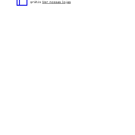
para o dia a dia.
grátis
Ver nossas lojas