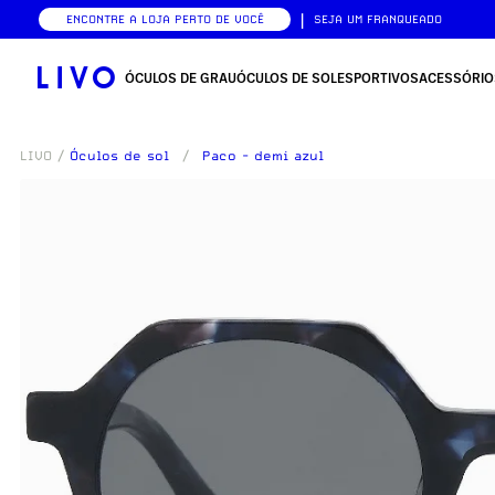
|
ENCONTRE A LOJA PERTO DE VOCÊ
SEJA UM FRANQUEADO
ÓCULOS DE GRAU
ÓCULOS DE SOL
ESPORTIVOS
ACESSÓRIO
LIVO
/
Óculos de sol
/
Paco - demi azul