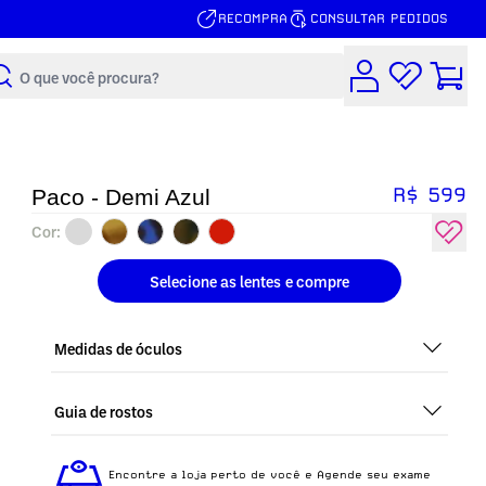
RECOMPRA
CONSULTAR PEDIDOS
Buscar
R$ 599
Paco - Demi Azul
Cor:
Selecione as lentes
e compre
Medidas de óculos
Guia de rostos
Perfeito em todos os tipos de rostos, o Paco - Demi
Azul é ideal para quem busca um óculos confortável
Encontre a loja perto de você e Agende seu exame