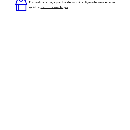
Cristal é ideal para quem busca um óculos confortável
Encontre a loja perto de você e Agende seu exame
para o dia a dia.
grátis
Ver nossas lojas