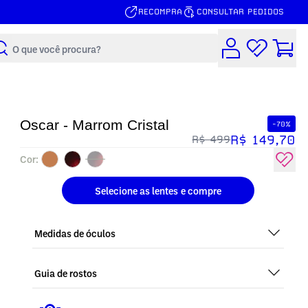
RECOMPRA
CONSULTAR PEDIDOS
Buscar
Oscar - Marrom Cristal
-70%
R$ 149,70
R$ 499
Cor:
Selecione as lentes
e compre
Medidas de óculos
Guia de rostos
Perfeito em todos os tipos de rostos, o Oscar - Marrom