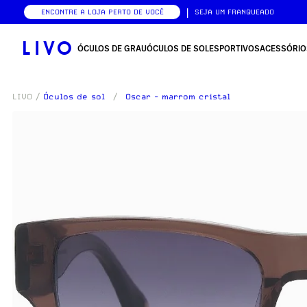
|
ENCONTRE A LOJA PERTO DE VOCÊ
SEJA UM FRANQUEADO
ÓCULOS DE GRAU
ÓCULOS DE SOL
ESPORTIVOS
ACESSÓRIO
LIVO
/
Óculos de sol
/
Oscar - marrom cristal