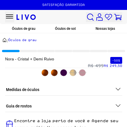
SATISFAÇÃO GARANTIDA
Óculos de grau
Óculos de sol
Nossas lojas
/
Óculos de grau
Nora - Cristal + Demi Ruivo
-50%
R$ 499
R$ 249,50
Medidas de óculos
Guia de rostos
Perfeito em todos os tipos de rostos, o Nora - Cristal + Demi
Encontre a loja perto de você e Agende seu
Ruivo é ideal para quem busca um óculos confortável para o