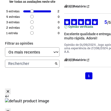
Ver todas as avaliações neste site
Útil
(0)
Relatório
5
estrelas
2
4
estrelas
0
5
/
5
3
estrelas
0
Opinião verificada
2
estrelas
0
1
estrela
0
Excelente qualidade e entrega 
muito rápida. Adorei!
Filtrar as opiniões
Opinião de
01/09/2024
, logo apó
uma experiência de
27/08/2024
p
A.A.
Útil
(0)
Relatório
1