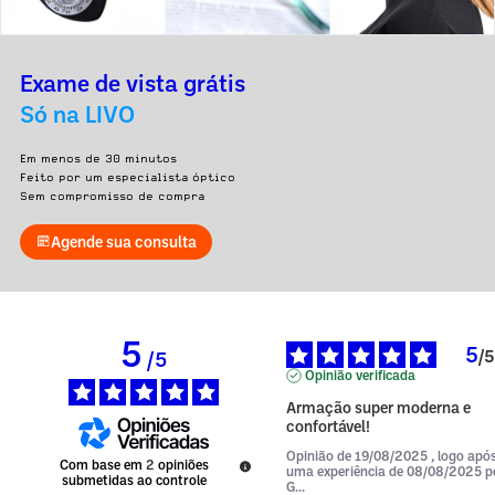
Exame de vista grátis
Só na LIVO
Em menos de 30 minutos
Feito por um especialista óptico
Sem compromisso de compra
Agende sua consulta
5
5
/
5
/
5
Opinião verificada
Armação super moderna e 
confortável!
Opinião de
19/08/2025
, logo apó
Com base em
2
opiniões
uma experiência de
08/08/2025
p
submetidas ao controle
G...