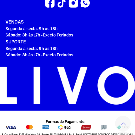
VENDAS
Segunda à sexta: 9h às 18h
Sábado: 8h às 17h -Exceto Feriados
SUPORTE
Segunda à sexta: 9h às 18h
Sábado: 8h às 17h -Exceto Feriados
Formas de Pagamento:
R. Oscar Freire, 2377 - Pinheiros São Paulo - SP, 05409-012 | Razão Social: LENTESPLUS COMERCIO OPTICO LTDA - CNPJ: