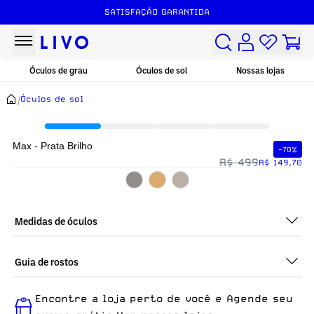
SATISFAÇÃO GARANTIDA
Óculos de grau
Óculos de sol
Nossas lojas
/
Óculos de sol
Max - Prata Brilho
-70%
R$ 499
R$ 149,70
Medidas de óculos
Guia de rostos
Perfeito em todos os tipos de rostos, o Max - Prata Brilho é
Encontre a loja perto de você e Agende seu
ideal para quem busca um óculos confortável para o dia a dia.