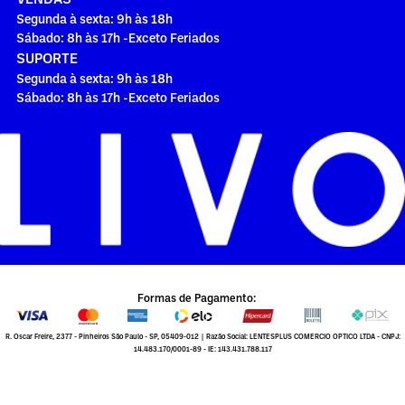
Segunda à sexta: 9h às 18h
Sábado: 8h às 17h -Exceto Feriados
SUPORTE
Segunda à sexta: 9h às 18h
Sábado: 8h às 17h -Exceto Feriados
Formas de Pagamento:
R. Oscar Freire, 2377 - Pinheiros São Paulo - SP, 05409-012 | Razão Social: LENTESPLUS COMERCIO OPTICO LTDA - CNPJ:
14.483.170/0001-89 - IE: 143.431.788.117