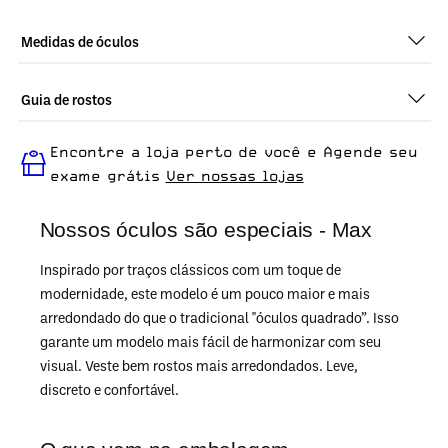
Medidas de óculos
Guia de rostos
Perfeito em todos os tipos de rostos, o Max - Chumbo Brilho é
Encontre a loja perto de você e Agende seu
ideal para quem busca um óculos confortável para o dia a dia.
exame grátis
Ver nossas lojas
Nossos óculos são especiais - Max
Inspirado por traços clássicos com um toque de
modernidade, este modelo é um pouco maior e mais
arredondado do que o tradicional "óculos quadrado”. Isso
garante um modelo mais fácil de harmonizar com seu
visual. Veste bem rostos mais arredondados. Leve,
discreto e confortável.