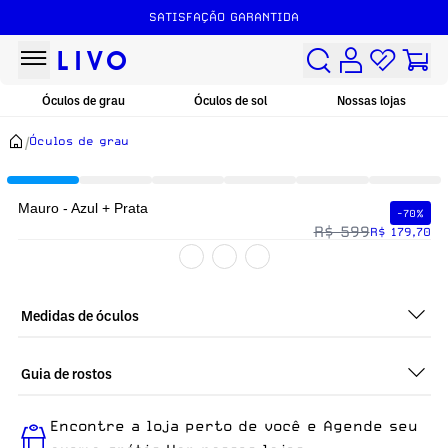
SATISFAÇÃO GARANTIDA
Óculos de grau
Óculos de sol
Nossas lojas
/
Óculos de grau
Mauro - Azul + Prata
-70%
R$ 599
R$ 179,70
Medidas de óculos
Guia de rostos
Perfeito em todos os tipos de rostos, o Mauro - Azul + Prata é
Encontre a loja perto de você e Agende seu
ideal para quem busca um óculos confortável para o dia a dia.