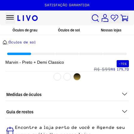
SATISFAÇÃO GARANTIDA
Óculos de grau
Óculos de sol
Nossas lojas
/
Óculos de sol
Marvin - Preto + Demi Classico
-70%
R$ 599
R$ 179,70
Medidas de óculos
Guia de rostos
Perfeito em todos os tipos de rostos, o Marvin - Preto + Demi
Encontre a loja perto de você e Agende seu
Classico é ideal para quem busca um óculos confortável para