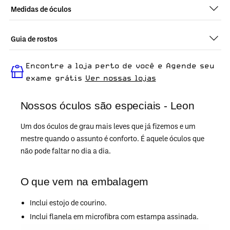
Medidas de óculos
Guia de rostos
Perfeito em todos os tipos de rostos, o Leon - Demi Classico é
Encontre a loja perto de você e Agende seu
ideal para quem busca um óculos confortável para o dia a dia.
exame grátis
Ver nossas lojas
Nossos óculos são especiais - Leon
Um dos óculos de grau mais leves que já fizemos e um
mestre quando o assunto é conforto. É aquele óculos que
não pode faltar no dia a dia.
O que vem na embalagem
Inclui estojo de courino.
Inclui flanela em microfibra com estampa assinada.