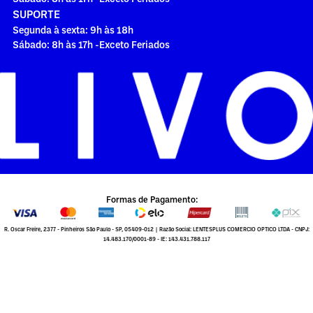
SUPORTE
Segunda à sexta: 9h às 18h
Sábado: 8h às 17h -Exceto Feriados
Formas de Pagamento:
R. Oscar Freire, 2377 - Pinheiros São Paulo - SP, 05409-012 | Razão Social: LENTESPLUS COMERCIO OPTICO LTDA - CNPJ:
14.483.170/0001-89 - IE: 143.431.788.117