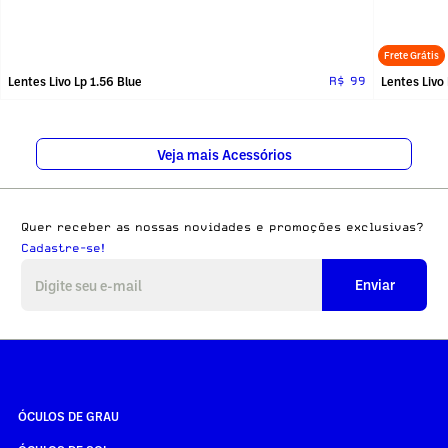
Frete Grátis
Lentes Livo Lp 1.56 Blue
Lentes Livo 
R$ 99
Veja mais Acessórios
Quer receber as nossas novidades e promoções exclusivas?
Cadastre-se!
Enviar
ÓCULOS DE GRAU