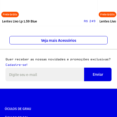
Frete Grátis
Frete Grátis
Lentes Livo Lp 1.59 Blue
Lentes Livo 
R$ 249
Veja mais Acessórios
Quer receber as nossas novidades e promoções exclusivas?
Cadastre-se!
Enviar
ÓCULOS DE GRAU