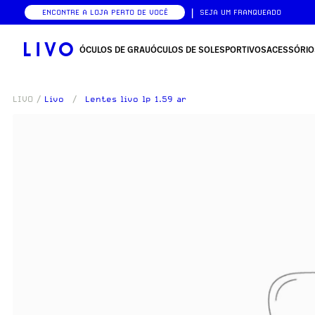
|
ENCONTRE A LOJA PERTO DE VOCÊ
SEJA UM FRANQUEADO
ÓCULOS DE GRAU
ÓCULOS DE SOL
ESPORTIVOS
ACESSÓRIO
LIVO
/
Livo
/
Lentes livo lp 1.59 ar