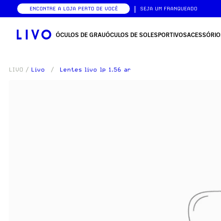
|
ENCONTRE A LOJA PERTO DE VOCÊ
SEJA UM FRANQUEADO
ÓCULOS DE GRAU
ÓCULOS DE SOL
ESPORTIVOS
ACESSÓRIO
LIVO
/
Livo
/
Lentes livo lp 1.56 ar