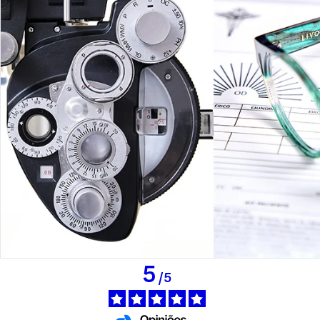
5
/
5