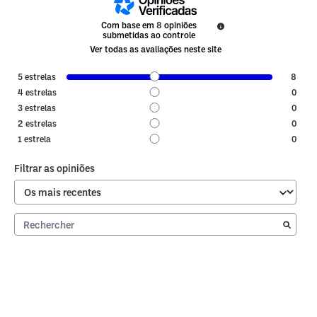
Com base em
8
opiniões
submetidas ao controle
Ver todas as avaliações neste site
5
estrelas
8
4
estrelas
0
3
estrelas
0
2
estrelas
0
1
estrela
0
Filtrar as opiniões