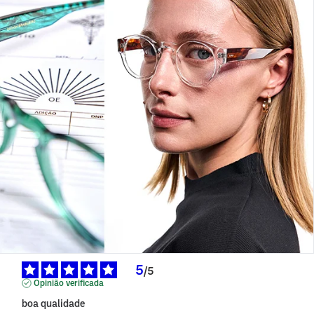
5
/
5
Opinião verificada
boa qualidade