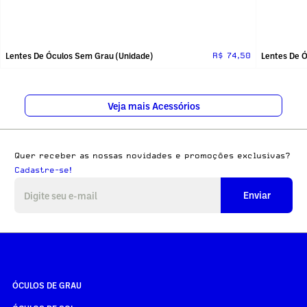
Lentes De Óculos Sem Grau (unidade)
Lentes De 
R$ 74,50
Veja mais Acessórios
Quer receber as nossas novidades e promoções exclusivas?
Cadastre-se!
Enviar
ÓCULOS DE GRAU