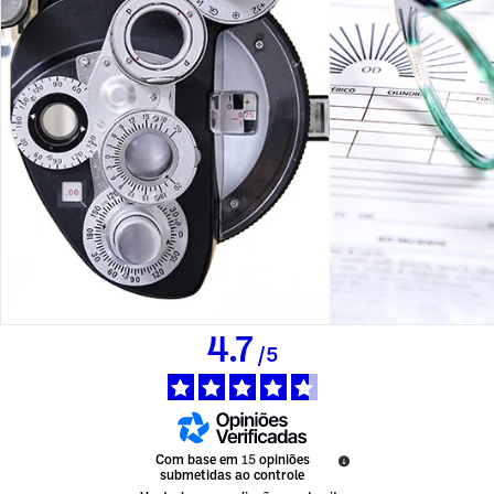
4.7
/
5
Com base em
15
opiniões
submetidas ao controle