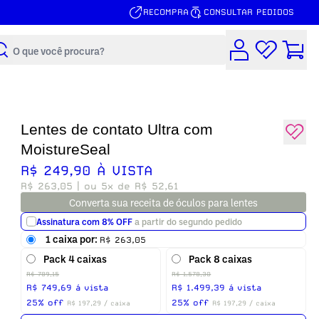
Lentes de contato Ultra com
RECOMPRA
CONSULTAR PEDIDOS
MoistureSeal
R$ 249,90 À VISTA
Buscar
R$ 263,05
| ou 5x de R$ 52,61
Converta sua receita de óculos para lentes
Assinatura com 8% OFF
a partir do segundo pedido
1 caixa por:
R$ 263,05
Frequência
Pack 4 caixas
Pack 8 caixas
Inicia:
Próximo pagamento:
R$ 789,15
R$ 1.578,30
8 de Agosto, 2026
7 de Setembro, 2026
R$ 749,69 á vista
R$ 1.499,39 á vista
25% off
25% off
R$ 197,29 / caixa
R$ 197,29 / caixa
Digite sua receita
Mesmo grau nos dois olhos
Olho Direito
Esférico
Quantidade
1
Selecione
Olho Esquerdo
Esférico
Quantidade