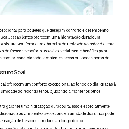
xcepcional para aqueles que desejam conforto e desempenho
eSeal, essas lentes oferecem uma hidratação duradoura,
 MoistureSeal forma uma barreira de umidade ao redor da lente,
 de frescor e conforto. Isso é especialmente benéfico para
 com ar-condicionado, ambientes secos ou longas horas de
istureSeal
eal oferecem um conforto excepcional ao longo do dia, graças à
e umidade ao redor da lente, ajudando a manter os olhos
ltra garante uma hidratação duradoura. Isso é especialmente
dicionado ou ambientes secos, onde a umidade dos olhos pode
sensação de frescor e umidade ao longo do dia.
uma visão nítida e clara, permitindo que você aproveite suas