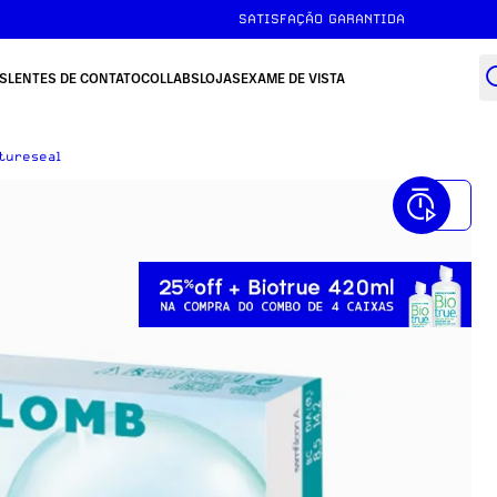
FRETE GRÁTIS ACIMA DE R$149
SATISFAÇÃO GARANTIDA
S
LENTES DE CONTATO
COLLABS
LOJAS
EXAME DE VISTA
tureseal