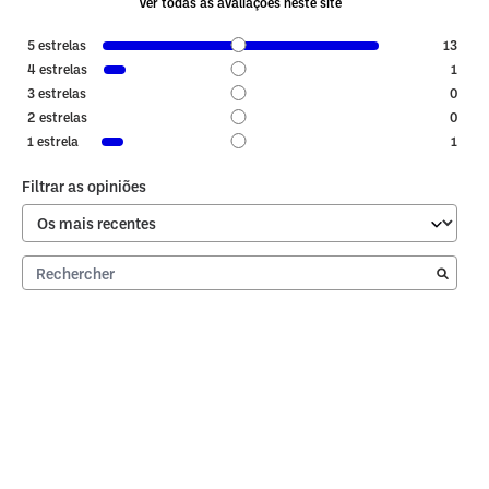
Ver todas as avaliações neste site
5
estrelas
13
4
estrelas
1
3
estrelas
0
2
estrelas
0
1
estrela
1
Filtrar as opiniões