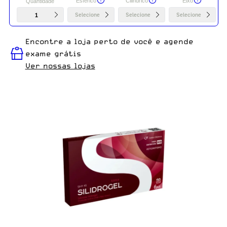
Esférico
Cilindrico
Eixo
Quantidade
1
Selecione
Selecione
Selecione
Encontre a loja perto de você e agende
exame grátis
Ver nossas lojas