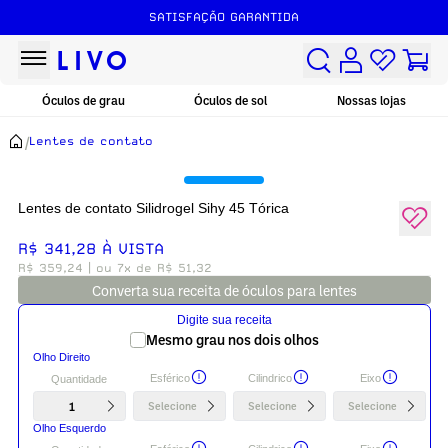
SATISFAÇÃO GARANTIDA
Óculos de grau
Óculos de sol
Nossas lojas
/
Lentes de contato
Lentes de contato Silidrogel Sihy 45 Tórica
R$ 341,28 À VISTA
R$ 359,24
| ou 7x de R$ 51,32
Converta sua receita de óculos para lentes
Digite sua receita
Mesmo grau nos dois olhos
Olho Direito
Esférico
Cilindrico
Eixo
Quantidade
1
Selecione
Selecione
Selecione
Olho Esquerdo