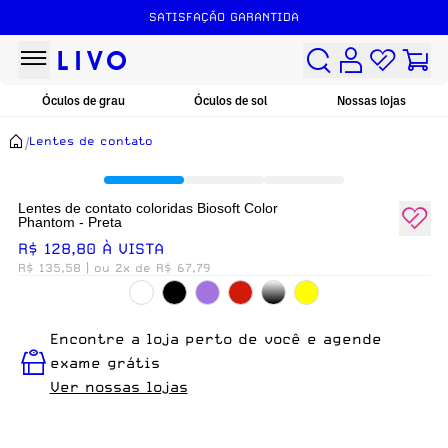
SATISFAÇÃO GARANTIDA
Óculos de grau
Óculos de sol
Nossas lojas
/
Lentes de contato
Lentes de contato coloridas Biosoft Color
Phantom - Preta
R$ 128,80 À VISTA
R$ 135,58
| ou 2x de R$ 67,79
Encontre a loja perto de você e agende
exame grátis
Ver nossas lojas