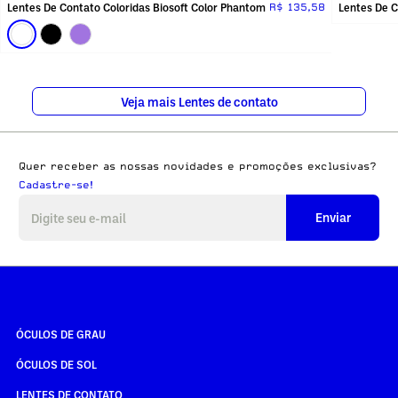
Lentes De Contato Coloridas Biosoft Color Phantom
Lentes De C
R$ 135,58
Veja mais Lentes de contato
Quer receber as nossas novidades e promoções exclusivas?
Cadastre-se!
Enviar
ÓCULOS DE GRAU
ÓCULOS DE SOL
LENTES DE CONTATO