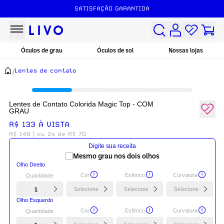
SATISFAÇÃO GARANTIDA
Óculos de grau
Óculos de sol
Nossas lojas
/
Lentes de contato
Lentes de Contato Colorida Magic Top - COM
GRAU
R$ 133 À VISTA
R$ 140
| ou 2x de R$ 70
Digite sua receita
Mesmo grau nos dois olhos
Olho Direito
Cor
Esférico
Curvatura
Quantidade
1
Selecione
Selecione
Selecione
Olho Esquerdo
Cor
Esférico
Curvatura
Quantidade