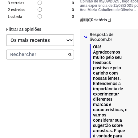
Opinião de
05/09/2025
, logo apó
3
estrelas
0
uma experiência de
11/08/2025
p
2
estrelas
0
Ana Maria Caballero de Oliveira ..
1
estrela
0
Útil
(0)
Relatório
Filtrar as opiniões
Resposta de
livo.com.br
Olá! 
Agradecemos 
muito pelo seu 
feedback 
positivo e pelo 
carinho com 
nossas lentes. 
Entendemos a 
importância de 
experimentar 
diferentes 
marcas e 
características, e 
vamos 
considerar sua 
sugestão sobre 
amostras. Fique 
à vontade para 