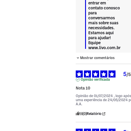
entrar em 
contato conosco 
para 
conversarmos 
mais sobre suas 
necessidades. 
Estamos aqui 
para ajudar!

Equipe 
www.livo.com.br
Mostrar comentários
5
/
5
Opinião verificada
Nota 10
Opinião de
01/07/2024
, logo apó
uma experiência de
24/05/2024
p
A.A.
Útil
(0)
Relatório