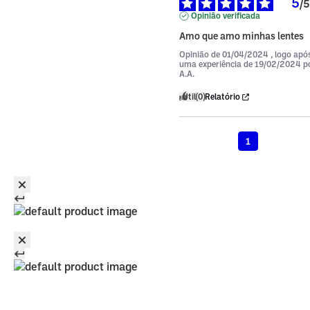
5
/
5
Opinião verificada
Amo que amo minhas lentes
Opinião de
01/04/2024
, logo apó
uma experiência de
19/02/2024
p
A.A.
Útil
(0)
Relatório
1