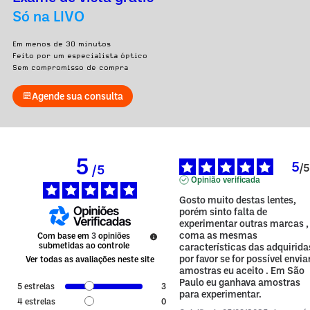
Só na LIVO
Em menos de 30 minutos
Feito por um especialista óptico
Sem compromisso de compra
Agende sua consulta
5
5
/
5
/
5
Opinião verificada
Gosto muito destas lentes, 
porém sinto falta de 
experimentar outras marcas , 
coma as mesmas 
Com base em
3
opiniões
submetidas ao controle
características das adquiridas
por favor se for possível enviar
Ver todas as avaliações neste site
amostras eu aceito . Em São 
Paulo eu ganhava amostras 
5
estrelas
3
para experimentar.
4
estrelas
0