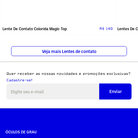
Lente De Contato Colorida Magic Top
Lentes De C
R$ 140
Veja mais Lentes de contato
Quer receber as nossas novidades e promoções exclusivas?
Cadastre-se!
Enviar
ÓCULOS DE GRAU