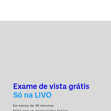
Exame de vista grátis
Só na LIVO
Em menos de 30 minutos
Feito por um especialista óptico