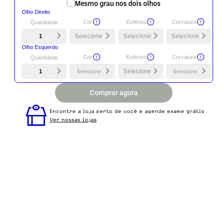
Mesmo grau nos dois olhos
Olho Direito
Cor
Esférico
Curvatura
Quantidade
1
Selecione
Selecione
Selecione
Olho Esquerdo
Cor
Esférico
Curvatura
Quantidade
1
Selecione
Selecione
Selecione
Comprar agora
Encontre a loja perto de você e agende exame grátis
Ver nossas lojas