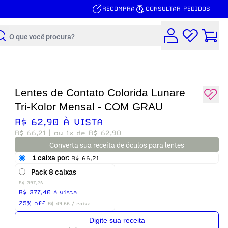
RECOMPRA
CONSULTAR PEDIDOS
Buscar
Lentes de Contato Colorida Lunare
Tri-Kolor Mensal - COM GRAU
R$ 62,90 À VISTA
R$ 66,21
| ou 1x de R$ 62,90
Converta sua receita de óculos para lentes
1 caixa por:
R$ 66,21
Pack 8 caixas
R$ 397,26
R$ 377,40 á vista
25% off
R$ 49,66 / caixa
Digite sua receita