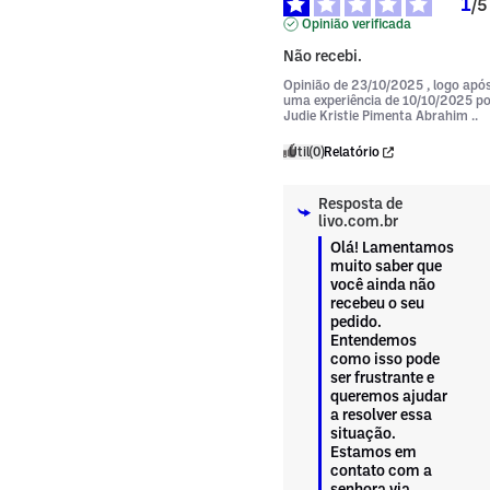
1
/
5
Opinião verificada
Não recebi.
Opinião de
23/10/2025
, logo apó
uma experiência de
10/10/2025
po
Judie Kristie Pimenta Abrahim ..
Útil
(0)
Relatório
Resposta de
livo.com.br
Olá! Lamentamos 
muito saber que 
você ainda não 
recebeu o seu 
pedido. 
Entendemos 
como isso pode 
ser frustrante e 
queremos ajudar 
a resolver essa 
situação. 
Estamos em 
contato com a 
senhora via 