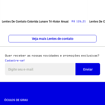
Lentes De Contato Colorida Lunare Tri-Kolor Anual
Lentes De C
R$ 126,21
Veja mais Lentes de contato
Quer receber as nossas novidades e promoções exclusivas?
Cadastre-se!
Enviar
ÓCULOS DE GRAU