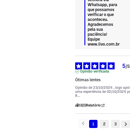
Whatsapp, para 
que possamos 
verificar o que 
aconteceu. 
Agradecemos 
pela sua 
paciência!

Equipe 
www.livo.com.br
5
/
5
Opinião verificada
Ótimas lentes
Opinião de
23/10/2024
, logo apó
uma experiência de
02/10/2024
p
R...
Útil
(0)
Relatório
1
2
3