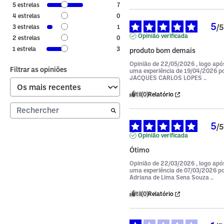
5
estrelas
7
4
estrelas
0
5
/
5
3
estrelas
1
Opinião verificada
2
estrelas
0
1
estrela
3
produto bom demais
Opinião de
22/05/2026
, logo apó
Filtrar as opiniões
uma experiência de
19/04/2026
p
JACQUES CARLOS LOPES ..
Útil
(0)
Relatório
5
/
5
Opinião verificada
Ótimo
Opinião de
22/03/2026
, logo apó
uma experiência de
07/03/2026
p
Adriana de Lima Sena Souza ..
Útil
(0)
Relatório