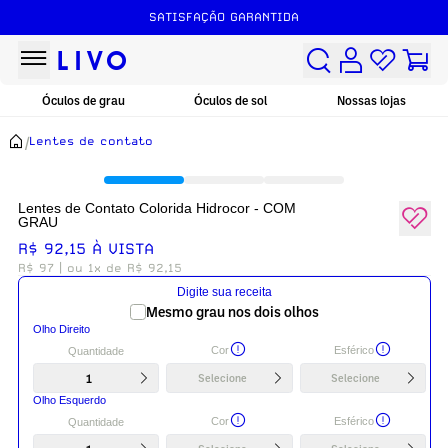
SATISFAÇÃO GARANTIDA
Óculos de grau
Óculos de sol
Nossas lojas
/
Lentes de contato
Lentes de Contato Colorida Hidrocor - COM
GRAU
R$ 92,15 À VISTA
R$ 97
| ou 1x de R$ 92,15
Digite sua receita
Mesmo grau nos dois olhos
Olho Direito
Cor
Esférico
Quantidade
1
Selecione
Selecione
Olho Esquerdo
Cor
Esférico
Quantidade