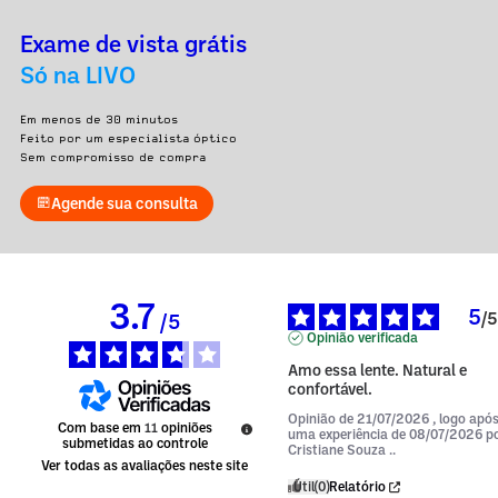
Exame de vista grátis
Só na LIVO
Em menos de 30 minutos
Feito por um especialista óptico
Sem compromisso de compra
Agende sua consulta
3.7
5
/
5
/
5
Opinião verificada
Amo essa lente. Natural e 
confortável.
Opinião de
21/07/2026
, logo apó
Com base em
11
opiniões
uma experiência de
08/07/2026
p
submetidas ao controle
Cristiane Souza ..
Ver todas as avaliações neste site
Útil
(0)
Relatório