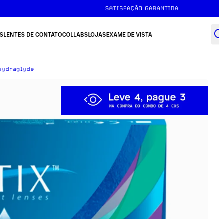
FRETE GRÁTIS ACIMA DE R$149
SATISFAÇÃO GARANTIDA
S
LENTES DE CONTATO
COLLABS
LOJAS
EXAME DE VISTA
hydraglyde