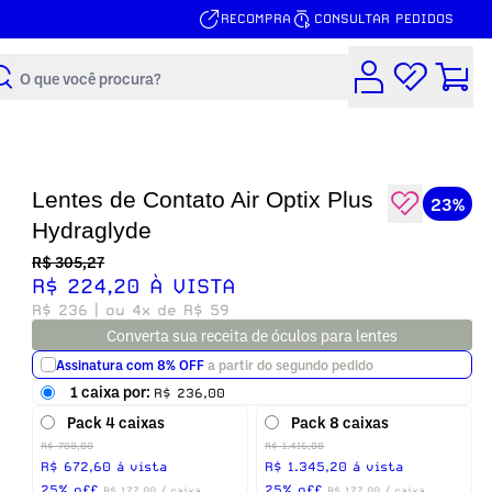
RECOMPRA
CONSULTAR PEDIDOS
Buscar
Lentes de Contato Air Optix Plus
23%
Hydraglyde
R$ 305,27
R$ 224,20 À VISTA
R$ 236
| ou 4x de R$ 59
Converta sua receita de óculos para lentes
Assinatura com 8% OFF
a partir do segundo pedido
1 caixa por:
R$ 236,00
Frequência
Pack 4 caixas
Pack 8 caixas
Inicia:
Próximo pagamento:
R$ 708,00
R$ 1.416,00
7 de Agosto, 2026
6 de Setembro, 2026
R$ 672,60 á vista
R$ 1.345,20 á vista
25% off
25% off
R$ 177,00 / caixa
R$ 177,00 / caixa