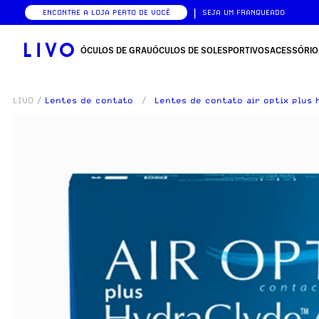
|
ENCONTRE A LOJA PERTO DE VOCÊ
SEJA UM FRANQUEADO
ÓCULOS DE GRAU
ÓCULOS DE SOL
ESPORTIVOS
ACESSÓRIO
LIVO
/
Lentes de contato
/
Lentes de contato air optix plus 